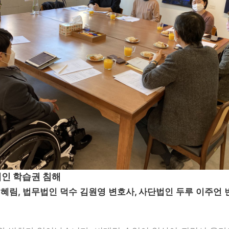
애인 학습권 침해
혜림, 법무법인 덕수 김원영 변호사, 사단법인 두루 이주언 변